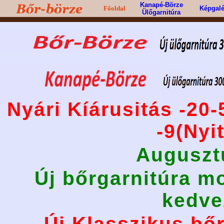
Kanapé-Börze
Főoldal
Képgalé
Ülőgarnitúra
Nyári Kíárusitás -20
-9(Nyi
Auguszt
Új bőrgarnitúra mo
kedve
Új Klasszikus bőr