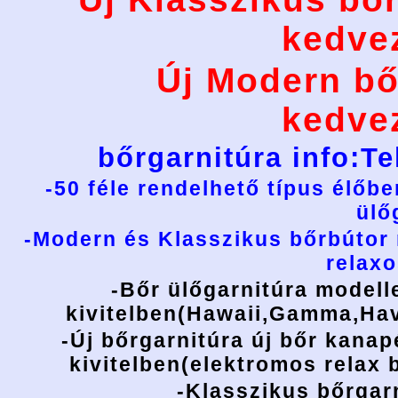
kedve
Új Modern bő
kedve
bőrgarnitúra info:T
-50 féle rendelhető típus élőbe
ülő
-Modern és Klasszikus bőrbútor 
relaxo
-Bőr ülőgarnitúra modelle
kivitelben(Hawaii,Gamma,Ha
-Új bőrgarnitúra új bőr kana
kivitelben(elektromos relax b
-Klasszikus bőrgar