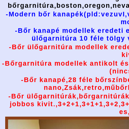
bőrgarnitúra,boston,oregon,nev
-Modern bőr kanapék(pld:vezuvI,v
mo
-Bőr kanapé modellek eredeti 
ülőgarnitúra 10 féle tölgy
-Bőr ülőgarnitúra modellek ered
ki
-Bőrgarnitúra modellek antikolt és
(ninc
-Bőr kanapé,28 féle bőrszínb
nano,Zsák,retro,műbőr
-Bőr ülőgarnitúrák,bőrgarnitúrá
jobbos kivit.,3+2+1,3+1+1,3+2,3
es